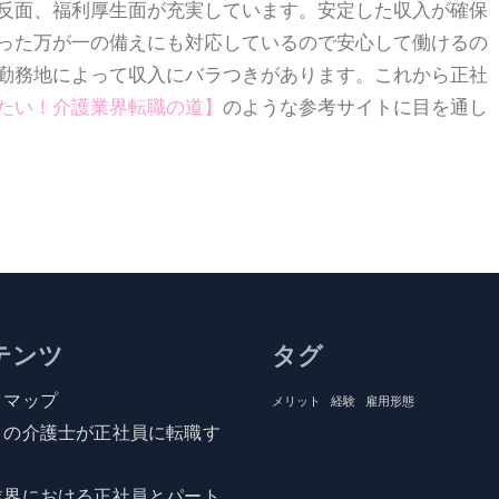
反面、福利厚生面が充実しています。安定した収入が確保
った万が一の備えにも対応しているので安心して働けるの
勤務地によって収入にバラつきがあります。これから正社
たい！介護業界転職の道
】
のような参考サイトに目を通し
テンツ
タグ
トマップ
メリット
経験
雇用形態
トの介護士が正社員に転職す
業界における正社員とパート