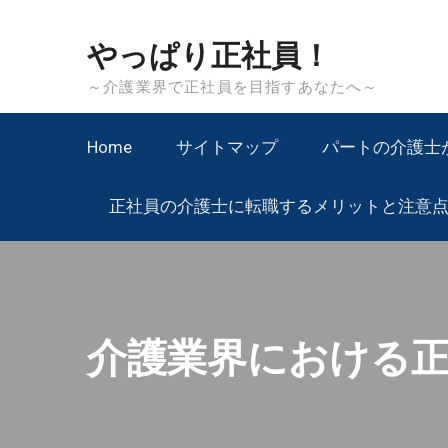
Skip
to
やっぱり正社員！
content
～介護業界で正社員を目指すあなたへ～
Home
サイトマップ
パートの介護士
正社員の介護士に転職するメリットと注意
介護業界における